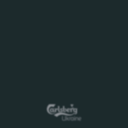
Дата народження
*
Контактний номер телефону
*
Напрямок стажування
*
Місто стажування
*
Вкажи свій ВНЗ
*
Чому тобі цікаво взяти участь у стажуванні в