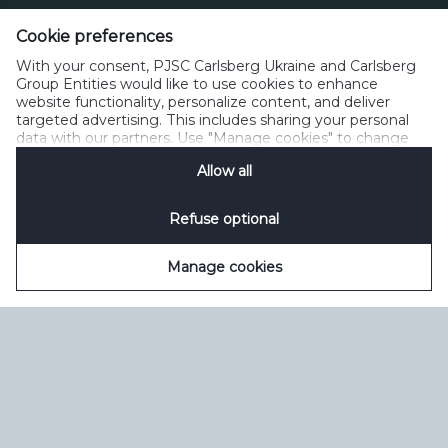
Cookie preferences
Зворотний зв’язок
Політика прийнятного користування
With your consent, PJSC Carlsberg Ukraine and Carlsberg
Політика щодо файлів cookie
Політика конфіденційності
Group Entities would like to use cookies to enhance
Умови користування
керувати файлами cookie
SpeakUp
website functionality, personalize content, and deliver
targeted advertising. This includes sharing your personal
data with our partners. Use "Manage cookies" to change
your consent preferences anytime. See our
Cookie
Allow all
Notification
&
Privacy Notification
for details.
Refuse optional
Manage cookies