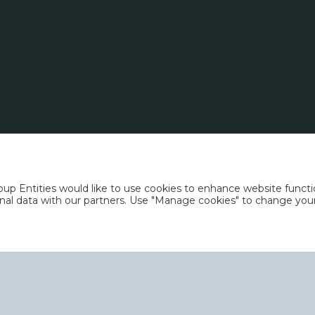
вання
Політика щодо файлів cookie
Політика конфіденційності
Умови 
p Entities would like to use cookies to enhance website functio
rsonal data with our partners. Use "Manage cookies" to change yo