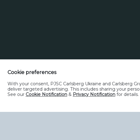
Зворотний зв’язок
Політика прийнятного користу
Cookie preferences
With your consent, PJSC Carlsberg Ukraine and Carlsberg Grou
deliver targeted advertising. This includes sharing your pe
See our
Cookie Notification
&
Privacy Notification
for details.