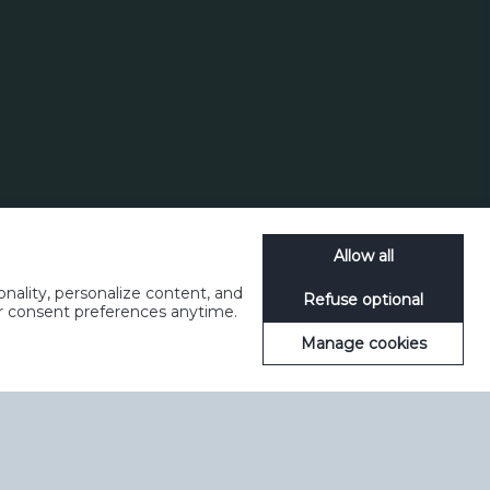
користування
керувати файлами cookie
SpeakUp
Allow all
nality, personalize content, and
Refuse optional
ur consent preferences anytime.
Manage cookies